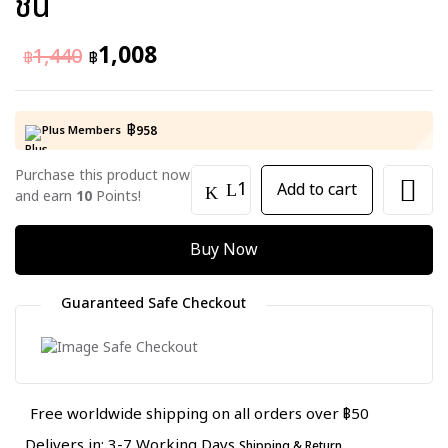
ชิ้น
1,008
1,440
฿
฿
฿
Plus Members
958
Purchase this product now
Add to cart
and earn
10
Points!
Buy Now
Guaranteed Safe Checkout
Free worldwide shipping on all orders over ฿50
Delivers in: 3-7 Working Days
Shipping & Return