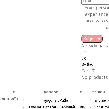
Your person
experience
access to 
d
Already has 
1
0
My Bag
Cart(0)
No products i
หลอดดูด
จานชาม
หลอก
ยางกัด
ชุดอุปกรณ์หัดดื่ม
ถาดใส่อา
เคสอเนกประสงค์ต้านแบคทีเรียเก็บนมผง
ชุดทานอา