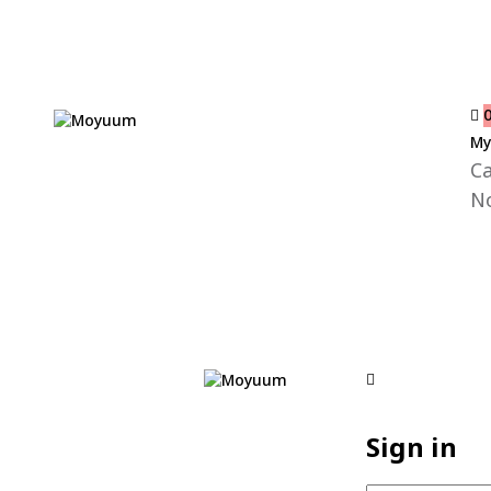
My
Ca
No
Sign in