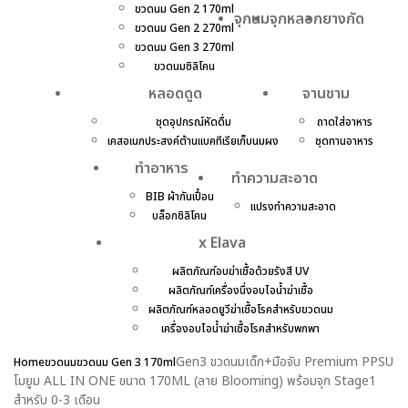
ขวดนม Gen 2 170ml
จุกนม
จุกหลอก
ยางกัด
ขวดนม Gen 2 270ml
ขวดนม Gen 3 270ml
ขวดนมซิลิโคน
หลอดดูด
จานชาม
ชุดอุปกรณ์หัดดื่ม
ถาดใส่อาหาร
เคสอเนกประสงค์ต้านแบคทีเรียเก็บนมผง
ชุดทานอาหาร
ทำอาหาร
ทำความสะอาด
BIB ผ้ากันเปื้อน
แปรงทำความสะอาด
บล็อกซิลิโคน
x Elava
ผลิตภัณฑ์อบฆ่าเชื้อด้วยรังสี UV
ผลิตภัณฑ์เครื่องนึ่งอบไอน้ำฆ่าเชื้อ
ผลิตภัณฑ์หลอดยูวีฆ่าเชื้อโรคสำหรับขวดนม
เครื่องอบไอน้ำฆ่าเชื้อโรคสำหรับพกพา
Gen3 ขวดนมเด็ก+มือจับ Premium PPSU
Home
ขวดนม
ขวดนม Gen 3 170ml
โมยูม ALL IN ONE ขนาด 170ML (ลาย Blooming) พร้อมจุก Stage1
สำหรับ 0-3 เดือน