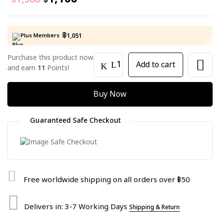
฿
฿
฿
Plus Members
1,051
Purchase this product now
Add to cart
and earn
11
Points!
Buy Now
Guaranteed Safe Checkout
Free worldwide shipping on all orders over ฿50
Delivers in: 3-7 Working Days
Shipping & Return