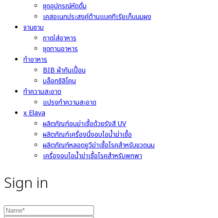
ชุดอุปกรณ์หัดดื่ม
เคสอเนกประสงค์ต้านแบคทีเรียเก็บนมผง
จานชาม
ถาดใส่อาหาร
ชุดทานอาหาร
ทำอาหาร
BIB ผ้ากันเปื้อน
บล็อกซิลิโคน
ทำความสะอาด
แปรงทำความสะอาด
x Elava
ผลิตภัณฑ์อบฆ่าเชื้อด้วยรังสี UV
ผลิตภัณฑ์เครื่องนึ่งอบไอน้ำฆ่าเชื้อ
ผลิตภัณฑ์หลอดยูวีฆ่าเชื้อโรคสำหรับขวดนม
เครื่องอบไอน้ำฆ่าเชื้อโรคสำหรับพกพา
Sign in