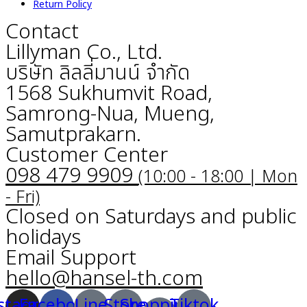
Return Policy
Contact
Lillyman Co., Ltd.
บริษัท ลิลลี่มานน์ จำกัด
1568 Sukhumvit Road,
Samrong-Nua, Mueng,
Samutprakarn.
Customer Center
098 479 9909
(10:00 - 18:00 | Mon
- Fri)
Closed on Saturdays and public
holidays
Email Support
hello@hansel-th.com
stagram
Facebook
Line
Store
Shopping-
Tiktok