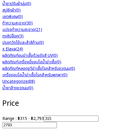
น้ำยาปรับผ้านุ่ม
(0)
สบู่ซักผ้า
(0)
เซตพิเศษ
(0)
ทำความสะอาด
(30)
แปรงทำความสะอาด
(21)
ถุงซิปล็อค
(3)
ปรอทวัดไข้และสำลีก้าน
(0)
x Elava
(24)
ผลิตภัณฑ์อบฆ่าเชื้อด้วยรังสี UV
(0)
ผลิตภัณฑ์เครื่องนึ่งอบไอน้ำฆ่าเชื้อ
(0)
ผลิตภัณฑ์หลอดยูวีฆ่าเชื้อโรคสำหรับขวดนม
(0)
เครื่องอบไอน้ำฆ่าเชื้อโรคสำหรับพกพา
(0)
Uncategorized
(8)
น้ำยาล้างขวดนม
(0)
Price
Range :
฿
315
-
฿
2,793