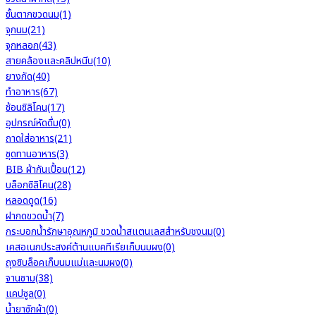
ชั้นตากขวดนม
(1)
จุกนม
(21)
จุกหลอก
(43)
สายคล้องและคลิปหนีบ
(10)
ยางกัด
(40)
ทำอาหาร
(67)
ช้อนซิลิโคน
(17)
อุปกรณ์หัดดื่ม
(0)
ถาดใส่อาหาร
(21)
ชุดทานอาหาร
(3)
BIB ผ้ากันเปื้อน
(12)
บล็อกซิลิโคน
(28)
หลอดดูด
(16)
ฝากดขวดน้ำ
(7)
กระบอกน้ำรักษาอุณหภูมิ ขวดน้ำสแตนเลสสำหรับชงนม
(0)
เคสอเนกประสงค์ต้านแบคทีเรียเก็บนมผง
(0)
ถุงซิบล็อคเก็บนมแม่และนมผง
(0)
จานชาม
(38)
แคปซูล
(0)
น้ำยาซักผ้า
(0)