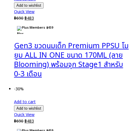
Add to wishlist
Quick View
Original
Current
฿
690
฿
483
price
price
Plus Members
฿
459
was:
is:
฿690.
฿483.
Gen3 ขวดนมเด็ก Premium PPSU โม
ยูม ALL IN ONE ขนาด 170ML (ลาย
Blooming) พร้อมจุก Stage1 สำหรับ
0-3 เดือน
-30%
Add to cart
Add to wishlist
Quick View
Original
Current
฿
690
฿
483
price
price
Plus Members
฿
459