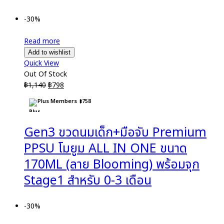
-30%
Read more
Add to wishlist
Quick View
Out Of Stock
Original
Current
฿
1,140
฿
798
price
price
Plus Members
฿
758
was:
is:
฿1,140.
฿798.
Gen3 ขวดนมเด็ก+มือจับ Premium
PPSU โมยูม ALL IN ONE ขนาด
170ML (ลาย Blooming) พร้อมจุก
Stage1 สำหรับ 0-3 เดือน
-30%