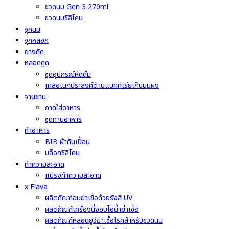
ขวดนม Gen 3 270ml
ขวดนมซิลิโคน
จุกนม
จุกหลอก
ยางกัด
หลอดดูด
ชุดอุปกรณ์หัดดื่ม
เคสอเนกประสงค์ต้านแบคทีเรียเก็บนมผง
จานชาม
ถาดใส่อาหาร
ชุดทานอาหาร
ทำอาหาร
BIB ผ้ากันเปื้อน
บล็อกซิลิโคน
ทำความสะอาด
แปรงทำความสะอาด
x Elava
ผลิตภัณฑ์อบฆ่าเชื้อด้วยรังสี UV
ผลิตภัณฑ์เครื่องนึ่งอบไอน้ำฆ่าเชื้อ
ผลิตภัณฑ์หลอดยูวีฆ่าเชื้อโรคสำหรับขวดนม