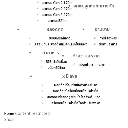
ขวดนม Gen 2 170ml
จุกนม
จุกหลอก
ยางกัด
ขวดนม Gen 2 270ml
ขวดนม Gen 3 270ml
ขวดนมซิลิโคน
หลอดดูด
จานชาม
ชุดอุปกรณ์หัดดื่ม
ถาดใส่อาหาร
เคสอเนกประสงค์ต้านแบคทีเรียเก็บนมผง
ชุดทานอาหาร
ทำอาหาร
ทำความสะอาด
BIB ผ้ากันเปื้อน
แปรงทำความสะอาด
บล็อกซิลิโคน
x Elava
ผลิตภัณฑ์อบฆ่าเชื้อด้วยรังสี UV
ผลิตภัณฑ์เครื่องนึ่งอบไอน้ำฆ่าเชื้อ
ผลิตภัณฑ์หลอดยูวีฆ่าเชื้อโรคสำหรับขวดนม
เครื่องอบไอน้ำฆ่าเชื้อโรคสำหรับพกพา
Content restricted
Home
Shop